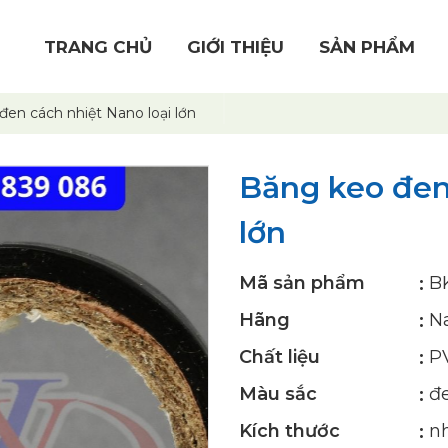
TRANG CHỦ
GIỚI THIỆU
SẢN PHẨM
en cách nhiệt Nano loại lớn
Băng keo đen
lớn
Mã sản phẩm
B
Hãng
N
Chất liệu
P
Màu sắc
đ
Kích thước
nh