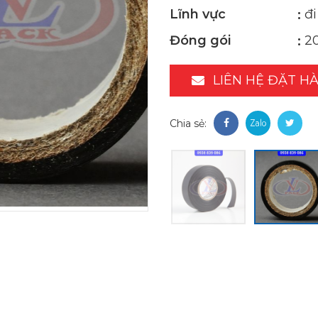
Lĩnh vực
đ
Đóng gói
2
LIÊN HỆ ĐẶT H
Chia sẻ: