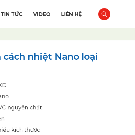
TIN TỨC
VIDEO
LIÊN HỆ
 cách nhiệt Nano loại
KD
ano
VC nguyên chất
en
iều kích thước