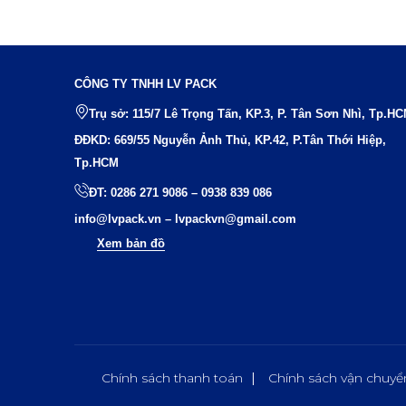
CÔNG TY TNHH LV PACK
Trụ sở: 115/7 Lê Trọng Tấn, KP.3, P. Tân Sơn Nhì, Tp.H
ĐĐKD: 669/55 Nguyễn Ảnh Thủ, KP.42, P.Tân Thới Hiệp,
Tp.HCM
ĐT:
0286 271 9086
–
0938 839 086
info@lvpack.vn
–
lvpackvn@gmail.com
Xem bản đồ
Chính sách thanh toán
Chính sách vận chuyể