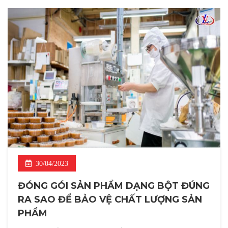
30/04/2023
ĐÓNG GÓI SẢN PHẨM DẠNG BỘT ĐÚNG
RA SAO ĐỂ BẢO VỆ CHẤT LƯỢNG SẢN
PHẨM