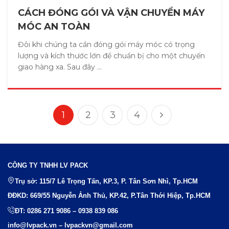
CÁCH ĐÓNG GÓI VÀ VẬN CHUYỂN MÁY
MÓC AN TOÀN
Đôi khi chúng ta cần đóng gói máy móc có trọng
lượng và kích thước lớn để chuẩn bị cho một chuyến
giao hàng xa. Sau đây ...
1
2
3
4
CÔNG TY TNHH LV PACK
Trụ sở: 115/7 Lê Trọng Tấn, KP.3, P. Tân Sơn Nhì, Tp.HCM
ĐĐKD: 669/55 Nguyễn Ảnh Thủ, KP.42, P.Tân Thới Hiệp, Tp.HCM
ĐT:
0286 271 9086
–
0938 839 086
info@lvpack.vn
–
lvpackvn@gmail.com