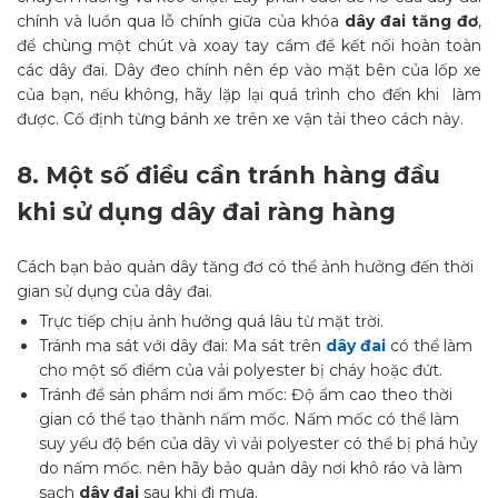
chính và luồn qua lỗ chính giữa của khóa
dây đai tăng đơ
,
để chùng một chút và xoay tay cầm để kết nối hoàn toàn
các dây đai. Dây đeo chính nên ép vào mặt bên của lốp xe
của bạn, nếu không, hãy lặp lại quá trình cho đến khi làm
được. Cố định từng bánh xe trên xe vận tải theo cách này.
8.
Một số điều cần tránh hàng đầu
khi sử dụng dây đai ràng hàng
Cách bạn bảo quản dây tăng đơ có thể ảnh hưởng đến thời
gian sử dụng của dây đai.
Trực tiếp chịu ảnh hưởng quá lâu từ mặt trời.
Tránh ma sát với dây đai: Ma sát trên
dây đai
có thể làm
cho một số điểm của vải polyester bị cháy hoặc đứt.
Tránh để sản phẩm nơi ẩm mốc: Độ ẩm cao theo thời
gian có thể tạo thành nấm mốc. Nấm mốc có thể làm
suy yếu độ bền của dây vì vải polyester có thể bị phá hủy
do nấm mốc. nên hãy bảo quản dây nơi khô ráo và làm
sạch
dây đai
sau khi đi mưa.