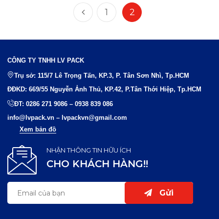
1
2
CÔNG TY TNHH LV PACK
Trụ sở: 115/7 Lê Trọng Tấn, KP.3, P. Tân Sơn Nhì, Tp.HCM
ĐĐKD: 669/55 Nguyễn Ảnh Thủ, KP.42, P.Tân Thới Hiệp, Tp.HCM
ĐT:
0286 271 9086
–
0938 839 086
info@lvpack.vn
–
lvpackvn@gmail.com
Xem bản đồ
NHẬN THÔNG TIN HỮU ÍCH
CHO KHÁCH HÀNG!!
Gửi