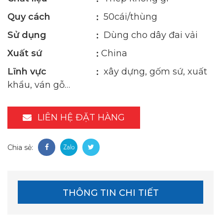
Quy cách
50cái/thùng
Sử dụng
Dùng cho dây đai vải
Xuất sứ
China
Lĩnh vực
xây dựng, gốm sứ, xuất
khẩu, ván gỗ…
LIÊN HỆ ĐẶT HÀNG
Chia sẻ:
THÔNG TIN CHI TIẾT