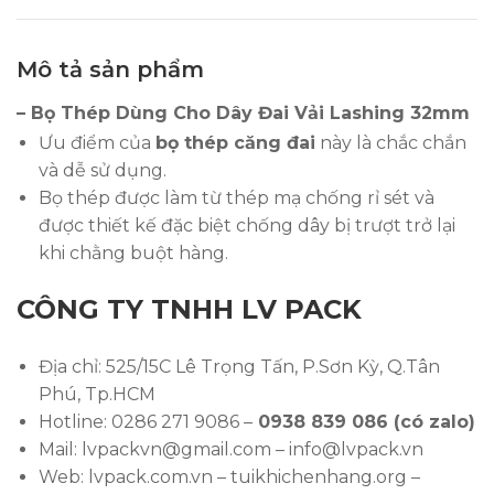
Mô tả sản phẩm
– Bọ Thép Dùng Cho Dây Đai Vải Lashing 32mm
Ưu điểm của
bọ
thép căng đai
này là chắc chắn
và dễ sử dụng.
Bọ thép được làm từ thép mạ chống rỉ sét và
được thiết kế đặc biệt chống dây bị trượt trở lại
khi chằng buột hàng.
CÔNG TY TNHH LV PACK
Địa chỉ: 525/15C Lê Trọng Tấn, P.Sơn Kỳ, Q.Tân
Phú, Tp.HCM
Hotline: 0286 271 9086 –
0938 839 086 (có zalo)
Mail: lvpackvn@gmail.com – info@lvpack.vn
Web: lvpack.com.vn – tuikhichenhang.org –