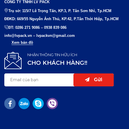
CÔNG TY TNHH LV PACK
Trụ sở: 115/7 Lê Trọng Tấn, KP.3, P. Tân Sơn Nhì, Tp.HCM
ĐĐKD: 669/55 Nguyễn Ảnh Thủ, KP.42, P.Tân Thới Hiệp, Tp.HCM
ĐT:
0286 271 9086
–
0938 839 086
info@lvpack.vn
–
lvpackvn@gmail.com
Xem bản đồ
NHẬN THÔNG TIN HỮU ÍCH
CHO KHÁCH HÀNG!!
Gửi