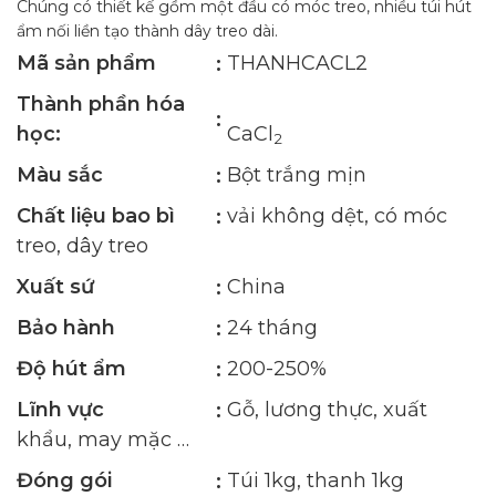
Chúng có thiết kế gồm một đầu có móc treo, nhiều túi hút
ẩm nối liền tạo thành dây treo dài.
Mã sản phẩm
THANHCACL2
Thành phần hóa
học:
CaCl
2
Màu sắc
Bột trắng mịn
Chất liệu bao bì
vải không dệt, có móc
treo, dây treo
Xuất sứ
China
Bảo hành
24 tháng
Độ hút ẩm
200-250%
Lĩnh vực
Gỗ, lương thực, xuất
khẩu, may mặc …
Đóng gói
Túi 1kg, thanh 1kg