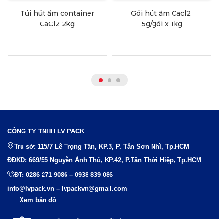
Túi hút ẩm container
Gói hút ẩm Cacl2
CaCl2 2kg
5g/gói x 1kg
CÔNG TY TNHH LV PACK
Trụ sở: 115/7 Lê Trọng Tấn, KP.3, P. Tân Sơn Nhì, Tp.HCM
ĐĐKD: 669/55 Nguyễn Ảnh Thủ, KP.42, P.Tân Thới Hiệp, Tp.HCM
ĐT:
0286 271 9086
–
0938 839 086
info@lvpack.vn
–
lvpackvn@gmail.com
Xem bản đồ