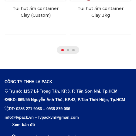
Túi hút ẩm container
Túi hút ẩm container
Clay (Custom)
Clay 3kg
CÔNG TY TNHH LV PACK
Trụ sở: 115/7 Lê Trọng Tấn, KP.3, P. Tân Sơn Nhì, Tp.HCM
ĐĐKD: 669/55 Nguyễn Ảnh Thủ, KP.42, P.Tân Thới Hiệp, Tp.HCM
ĐT:
0286 271 9086
–
0938 839 086
info@lvpack.vn
–
lvpackvn@gmail.com
Xem bản đồ