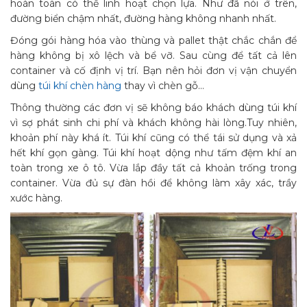
hoàn toàn có thể linh hoạt chọn lựa. Như đã nói ở trên,
đường biển chậm nhất, đường hàng không nhanh nhất.
Đóng gói hàng hóa vào thùng và pallet thật chắc chắn để
hàng không bị xô lệch và bể vỡ. Sau cùng để tất cả lên
container và cố định vị trí. Bạn nên hỏi đơn vị vận chuyển
dùng
túi khí chèn hàng
thay vì chèn gỗ…
Thông thường các đơn vị sẽ không báo khách dùng túi khí
vì sợ phát sinh chi phí và khách không hài lòng.Tuy nhiên,
khoản phí này khá ít. Túi khí cũng có thể tái sử dụng và xả
hết khí gọn gàng. Túi khí hoạt dộng như tấm đệm khí an
toàn trong xe ô tô. Vừa lắp đầy tất cả khoản trống trong
container. Vừa đủ sự đàn hồi để không làm xây xác, trầy
xước hàng.