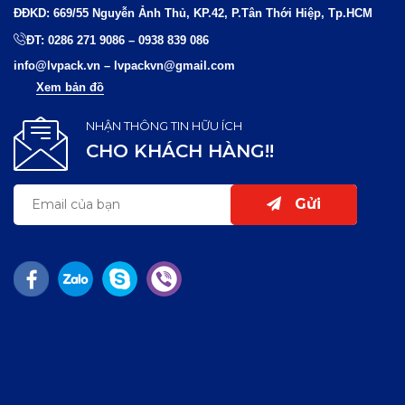
ĐĐKD: 669/55 Nguyễn Ảnh Thủ, KP.42, P.Tân Thới Hiệp, Tp.HCM
ĐT:
0286 271 9086
–
0938 839 086
info@lvpack.vn
–
lvpackvn@gmail.com
Xem bản đồ
NHẬN THÔNG TIN HỮU ÍCH
CHO KHÁCH HÀNG!!
Gửi