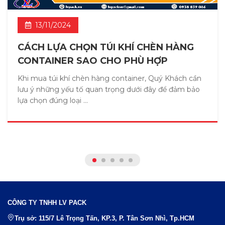
13/11/2024
CÁCH LỰA CHỌN TÚI KHÍ CHÈN HÀNG
CONTAINER SAO CHO PHÙ HỢP
Khi mua túi khí chèn hàng container, Quý Khách cần
lưu ý những yếu tố quan trọng dưới đây để đảm bảo
lựa chọn đúng loại ...
CÔNG TY TNHH LV PACK
Trụ sở: 115/7 Lê Trọng Tấn, KP.3, P. Tân Sơn Nhì, Tp.HCM