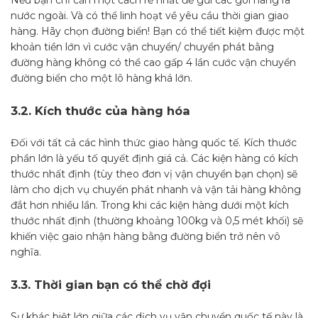
Nếu bạn chỉ cần một cách rẻ nhất để gửi các gói hàng ra
nước ngoài. Và có thể linh hoạt về yêu cầu thời gian giao
hàng. Hãy chọn đường biển! Bạn có thể tiết kiệm được một
khoản tiền lớn vì cước vận chuyển/ chuyển phát bằng
đường hàng không có thể cao gấp 4 lần cước vận chuyển
đường biển cho một lô hàng khá lớn.
3.2.
Kích thước của hàng hóa
Đối với tất cả các hình thức giao hàng quốc tế. Kích thước
phần lớn là yếu tố quyết định giá cả. Các kiện hàng có kích
thước nhất định (tùy theo đơn vị vận chuyển bạn chọn) sẽ
làm cho dịch vụ chuyển phát nhanh và vận tải hàng không
đắt hơn nhiều lần. Trong khi các kiện hàng dưới một kích
thước nhất định (thường khoảng 100kg và 0,5 mét khối) sẽ
khiến việc gaio nhận hàng bằng đường biển trở nên vô
nghĩa.
3.3.
Thời gian bạn có thể chờ đợi
Sự khác biệt lớn giữa các dịch vụ vận chuyển quốc tế này là