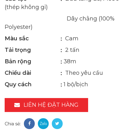
(thép không gỉ)
Dây chằng (100%
Polyester)
Màu sắc
Cam
Tải trọng
2 tấn
Bản rộng
38m
Chiều dài
Theo yêu cầu
Quy cách
1 bộ/bịch
LIÊN HỆ ĐẶT HÀNG
Chia sẻ: