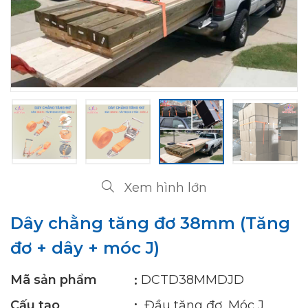
Xem hình lớn
Dây chằng tăng đơ 38mm (Tăng
đơ + dây + móc J)
Mã sản phẩm
DCTD38MMDJD
Cấu tạo
Đầu tăng đơ, Móc J