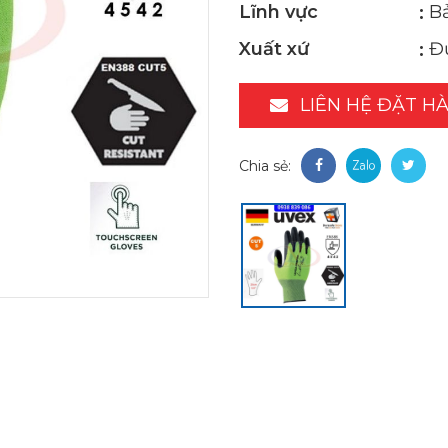
Lĩnh vực
B
Xuất xứ
Đ
LIÊN HỆ ĐẶT H
Chia sẻ: