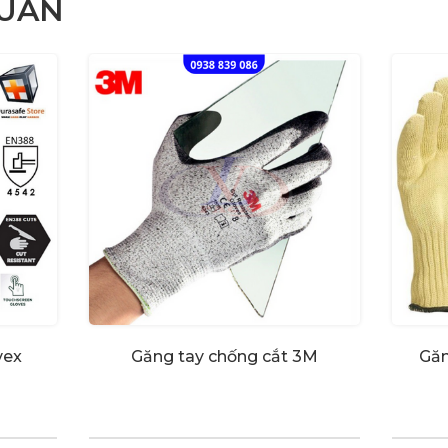
QUAN
vex
Găng tay chống cắt 3M
Găn