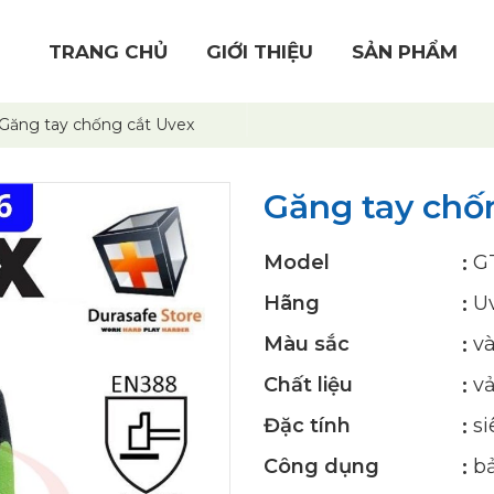
TRANG CHỦ
GIỚI THIỆU
SẢN PHẨM
Găng tay chống cắt Uvex
Găng tay chố
Model
G
Hãng
U
Màu sắc
v
Chất liệu
vả
Đặc tính
si
Công dụng
bả