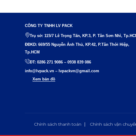
CÔNG TY TNHH LV PACK
Trụ sở: 115/7 Lê Trọng Tấn, KP.3, P. Tân Sơn Nhì, Tp.H
ĐĐKD: 669/55 Nguyễn Ảnh Thủ, KP.42, P.Tân Thới Hiệp,
Tp.HCM
ĐT:
0286 271 9086
–
0938 839 086
info@lvpack.vn
–
lvpackvn@gmail.com
Xem bản đồ
Chính sách thanh toán
Chính sách vận chuyể