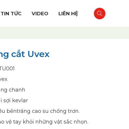
TIN TỨC
VIDEO
LIÊN HỆ
ng cắt Uvex
TU001
vex
àng chanh
i sợi kevlar
êu bềntráng cao su chống trơn.
o vệ tay khỏi những vật sắc nhọn.