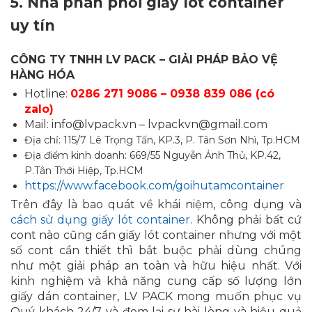
5.
Nhà phân phối giấy lót container
uy tín
CÔNG TY TNHH LV PACK – GIẢI PHÁP BẢO VỆ
HÀNG HÓA
Hotline
:
0286 271 9086 – 0938 839 086 (có
zalo)
Mail: info@lvpack.vn – lvpackvn@gmail.com
Địa chỉ: 115/7 Lê Trọng Tấn, KP.3, P. Tân Sơn Nhì, Tp.HCM
Địa điểm kinh doanh: 669/55 Nguyễn Ảnh Thủ, KP.42,
P.Tân Thới Hiệp, Tp.HCM
https://www.facebook.com/goihutamcontainer
Trên đây là bao quát về khái niệm, công dụng và
cách sử dụng giấy lót container
. Không phải bất cứ
cont nào cũng cần giấy lót container nhưng với một
số cont cần thiết thì bắt buộc phải dùng chúng
như một giải pháp an toàn và hữu hiệu nhất. Với
kinh nghiệm và khả năng cung cấp số lượng lớn
giấy dán container, LV PACK mong muốn phục vụ
Quý khách 24/7 và đem lại sự hài lòng và hiệu quả