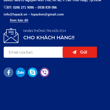
ĐĐKD: 669/55 Nguyễn Ảnh Thủ, KP.42, P.Tân Thới Hiệp, Tp.HCM
ĐT:
0286 271 9086
–
0938 839 086
info@lvpack.vn
–
lvpackvn@gmail.com
Xem bản đồ
NHẬN THÔNG TIN HỮU ÍCH
CHO KHÁCH HÀNG!!
Gửi