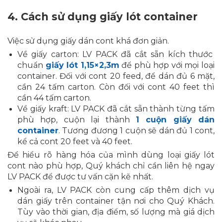
4.
Cách sử dụng giấy lót container
Việc sử dụng giấy dán cont khá đơn giản.
Về giấy carton: LV PACK đã cắt sẵn kích thước
chuẩn
giấy lót 1,15×2,3m
để phù hợp với mọi loại
container. Đối với cont 20 feed, để dán đủ 6 mặt,
cần 24 tấm carton. Còn đối với cont 40 feet thì
cần 44 tấm carton.
Về giấy kraft: LV PACK đã cắt sẵn thành từng tấm
phù hợp, cuộn lại thành
1 cuộn giấy dán
container
. Tương đương 1 cuộn sẽ dán đủ 1 cont,
kể cả cont 20 feet và 40 feet.
Để hiểu rõ hàng hóa của mình dùng loại giấy lót
cont nào phù hợp, Quý khách chỉ cần liên hệ ngay
LV PACK để được tư vấn cặn kẽ nhất.
Ngoài ra, LV PACK còn cung cấp thêm dịch vụ
dán giấy trên container tận nơi cho Quý Khách.
Tùy vào thời gian, địa điểm, số lượng mà giá dịch