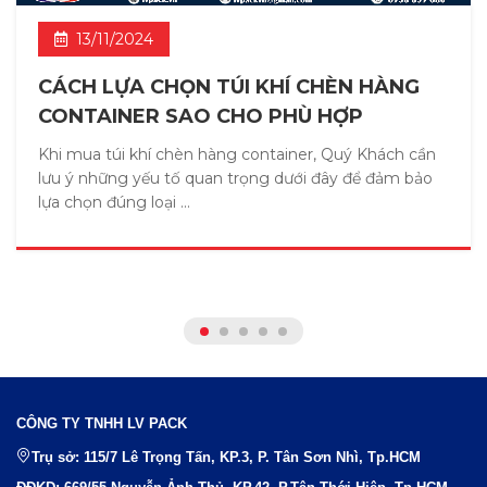
13/11/2024
CÁCH LỰA CHỌN TÚI KHÍ CHÈN HÀNG
CONTAINER SAO CHO PHÙ HỢP
Khi mua túi khí chèn hàng container, Quý Khách cần
lưu ý những yếu tố quan trọng dưới đây để đảm bảo
lựa chọn đúng loại ...
CÔNG TY TNHH LV PACK
Trụ sở: 115/7 Lê Trọng Tấn, KP.3, P. Tân Sơn Nhì, Tp.HCM