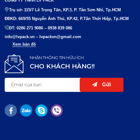
CÔNG TY TNHH LV PACK
Trụ sở: 115/7 Lê Trọng Tấn, KP.3, P. Tân Sơn Nhì, Tp.HCM
ĐĐKD: 669/55 Nguyễn Ảnh Thủ, KP.42, P.Tân Thới Hiệp, Tp.HCM
ĐT:
0286 271 9086
–
0938 839 086
info@lvpack.vn
–
lvpackvn@gmail.com
Xem bản đồ
NHẬN THÔNG TIN HỮU ÍCH
CHO KHÁCH HÀNG!!
Gửi