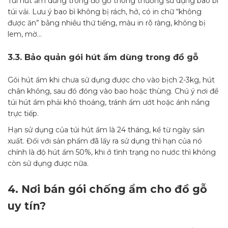
Túi hút ẩm dùng trong đồ gỗ thông thường sử dụng bao bì
túi vải. Lưu ý bao bì không bị rách, hở, có in chữ “không
được ăn” bằng nhiều thứ tiếng, màu in rõ ràng, không bị
lem, mờ…
3.3.
Bảo quản gói hút ẩm dùng trong đồ gỗ
Gói hút ẩm khi chưa sử dụng được cho vào bịch 2-3kg, hút
chân không, sau đó đóng vào bao hoặc thùng. Chú ý nơi để
túi hút ẩm phải khô thoáng, tránh ẩm ướt hoặc ánh nắng
trực tiếp.
Hạn sử dụng của túi hút ẩm là 24 tháng, kể từ ngày sản
xuất. Đối với sản phẩm đã lấy ra sử dụng thì hạn của nó
chính là độ hút ẩm 50%, khi ở tình trạng no nước thì không
còn sử dụng được nữa.
4.
Nơi bán gói chống ẩm cho đồ gỗ
uy tín?