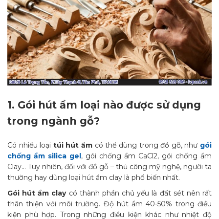
1.
Gói hút ẩm loại nào được sử dụng
trong ngành gỗ?
Có nhiều loại
túi hút ẩm
có thể dùng trong đồ gỗ, như
gói
chống ẩm silica gel
, gói chống ẩm CaCl2, gói chống ẩm
Clay… Tuy nhiên, đối với đồ gỗ – thủ công mỹ nghệ, người ta
thường hay dùng loại hút ẩm clay là phổ biến nhất.
Gói hút ẩm clay
có thành phần chủ yếu là đất sét nên rất
thân thiện với môi trường. Độ hút ẩm 40-50% trong điều
kiện phù hợp. Trong những điều kiện khác như nhiệt độ