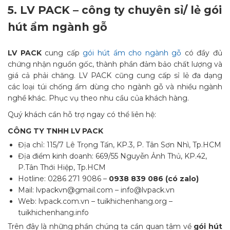
5.
LV PACK – công ty chuyên sỉ/ lẻ gói
hút ẩm ngành gỗ
LV PACK
cung cấp
gói hút ẩm cho ngành gỗ
có đầy đủ
chứng nhận nguồn gốc, thành phần đảm bảo chất lượng và
giá cả phải chăng. LV PACK cũng cung cấp sỉ lẻ đa dạng
các loại túi chống ẩm dùng cho ngành gỗ và nhiều ngành
nghề khác. Phục vụ theo nhu cầu của khách hàng.
Quý khách cần hỗ trợ ngay có thể liên hệ:
CÔNG TY TNHH LV PACK
Địa chỉ: 115/7 Lê Trọng Tấn, KP.3, P. Tân Sơn Nhì, Tp.HCM
Địa điểm kinh doanh: 669/55 Nguyễn Ảnh Thủ, KP.42,
P.Tân Thới Hiệp, Tp.HCM
Hotline: 0286 271 9086 –
0938 839 086 (có zalo)
Mail: lvpackvn@gmail.com – info@lvpack.vn
Web: lvpack.com.vn – tuikhichenhang.org –
tuikhichenhang.info
Trên đây là những phần chúng ta cần quan tâm về
gói hút