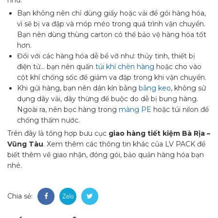
Bạn không nên chỉ dùng giấy hoặc vải để gói hàng hóa,
vì sẽ bị va đập và móp méo trong quá trình vận chuyển.
Bạn nên dùng thùng carton có thể bảo vệ hàng hóa tốt
hơn.
Đối với các hàng hóa dễ bể vỡ như: thủy tinh, thiết bị
điện tử… bạn nên quấn
túi khí chèn hàng
hoặc cho vào
cột khí chống sốc để giảm va đập trong khi vận chuyển.
Khi gửi hàng, bạn nên dán kín bằng
bằng keo
, không sử
dụng dây vải, dây thừng để buộc do dễ bị bung hàng.
Ngoài ra, nên bọc hàng trong
màng PE
hoặc túi nilon để
chống thấm nước.
Trên đây là tổng hợp bưu cục
giao hàng tiết kiệm Bà Rịa –
Vũng Tàu
. Xem thêm các thông tin khác của LV PACK để
biết thêm về giao nhận, đóng gói, bảo quản hàng hóa bạn
nhé.
Chia sẻ: