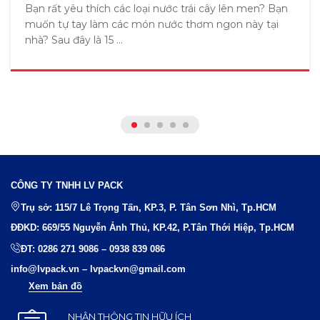
Bạn rất yêu thích các loại nước trái cây lên men? Bạn
muốn tự tay làm các món nước thơm ngon này tại
nhà? Sau đây là 15 ...
CÔNG TY TNHH LV PACK
Trụ sở: 115/7 Lê Trọng Tấn, KP.3, P. Tân Sơn Nhì, Tp.HCM
ĐĐKD: 669/55 Nguyễn Ảnh Thủ, KP.42, P.Tân Thới Hiệp, Tp.HCM
ĐT:
0286 271 9086
–
0938 839 086
info@lvpack.vn
–
lvpackvn@gmail.com
Xem bản đồ
NHẬN THÔNG TIN HỮU ÍCH