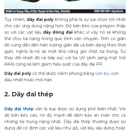
Tuy nhiên,
dây đai poly
không phải là sự lựa chọn tốt nhất
cho các ứng dụng nặng hơn. Độ bền kéo của polypro thấp
so với các vật liệu
dây đóng đai
khác, vì vậy nó sẽ không
thể chịu tải nặng trong quá trình vận chuyển. Tính co giãn
đó cũng dẫn đến hiện tượng giãn dài và biến dạng theo thời
gian, nghĩa là nó sẽ mất khả năng giữ chặt tải trọng. Sự
thay đổi nhiệt độ và tiếp xúc với tia UV (ánh sáng mặt trời
AKA) cũng sẽ làm giảm hiệu suất của dây đai PP.
Dây đai poly
có thể được niêm phong bằng
con bọ
, con
dấu nhiệt hoặc mối hàn.
2.
Dây đai thép
Dây đai thép
vẫn là loại được sử dụng phổ biến nhất. Với
độ bền kéo cao, nó đủ mạnh để đảm bảo an toàn cho cả
những tải trọng nặng nhất.
Dây đai thép
thường được sử
dụng để cố định các vật liệu như gỗ, vật liệu xây dựng hoặc