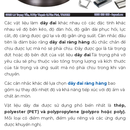
Các vật liệu làm
dây đai
khác nhau có các đặc tính khác
nhau về độ bền kéo, độ đàn hồi, độ giãn dài phục hồi, lực
cắt, độ căng được giữ lại và độ giãn ứng suất. Cân nhắc đầu
tiên là đảm bảo rằng
dây đai ràng hàng
đủ chắc chắn để
chịu được lực mà nó sẽ phải chịu. Đây được gọi là tải trọng
đứt hoặc độ bền đứt của vật liệu
dây đai
.Tải trọng phá vỡ
yêu cầu sẽ phụ thuộc vào tổng trọng lượng và kích thước
của tải trọng và ứng suất mà nó phải chịu trong khi vận
chuyển.
Các cân nhắc khác để lựa chọn
dây đai ràng hàng
bao
gồm sự thay đổi nhiệt độ và khả năng tiếp xúc với độ ẩm và
chất ăn mòn.
Vật liệu dây đai được sử dụng phổ biến nhất là
thép,
polyester (PET) và polypropylene (polypro hoặc poly).
Mỗi loại có điểm mạnh, điểm yếu riêng và các ứng dụng
được khuyến nghị.