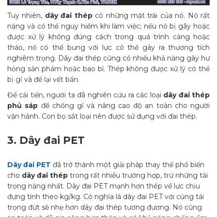
Tuy nhiên,
dây đai thép
có những mặt trái của nó. Nó rất
nặng và có thể nguy hiểm khi làm việc; nếu nó bị gãy hoặc
được xử lý không đúng cách trong quá trình căng hoặc
tháo, nó có thể bung với lực có thể gây ra thương tích
nghiêm trọng.
Dây đai thép
cũng có nhiều khả năng gây hư
hỏng sản phẩm hoặc bao bì. Thép không được xử lý có thể
bị gỉ và để lại vết bẩn.
Để cải tiến, người ta đã nghiên cứu ra các loại
dây đai thép
phủ sáp
để chống gỉ và nâng cao độ an toàn cho người
vận hành. Con bọ sắt loại nên được sử dụng với đai thép.
3.
Dây đai PET
Dây đai PET
đã trở thành một giải pháp thay thế phổ biến
cho
dây đai thép
trong rất nhiều trường hợp, trừ những tải
trọng nặng nhất.
Dây đai PET
mạnh hơn thép về lực chịu
đựng tính theo kg/kg. Có nghĩa là dây đai PET với cùng tải
trọng đứt sẽ nhẹ hơn dây đai thép tương đương. Nó cũng