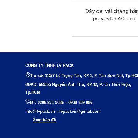
Dây đai vải chằng hà
polyester 40mm
CÔNG TY TNHH LV PACK
Trụ sở: 115/7 Lê Trọng Tấn, KP.3, P. Tân Sơn Nhì, Tp.H
ĐĐKD: 669/55 Nguyễn Ảnh Thủ, KP.42, P.Tân Thới Hiệp,
Tp.HCM
ĐT:
0286 271 9086
–
0938 839 086
info@lvpack.vn
–
lvpackvn@gmail.com
Xem bản đồ