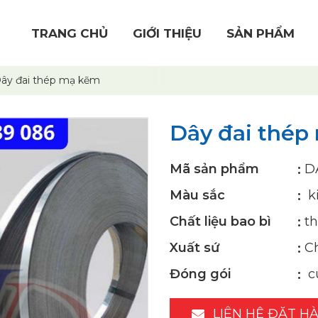
TRANG CHỦ
GIỚI THIỆU
SẢN PHẨM
ây đai thép mạ kẽm
Dây đai thép
Mã sản phẩm
D
Màu sắc
k
Chất liệu bao bì
th
Xuất sứ
C
Đóng gói
c
LIÊN HỆ ĐẶT H