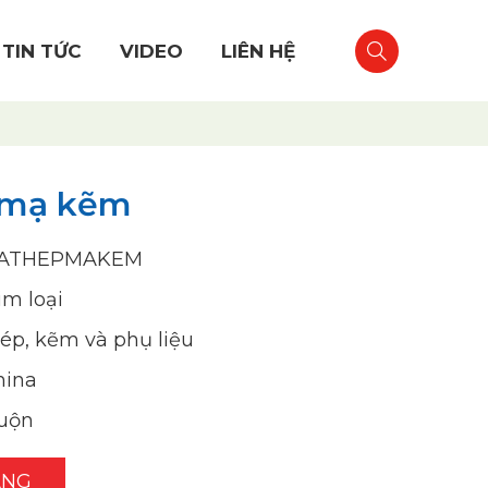
TIN TỨC
VIDEO
LIÊN HỆ
 mạ kẽm
ATHEPMAKEM
im loại
ép, kẽm và phụ liệu
hina
uộn
ÀNG