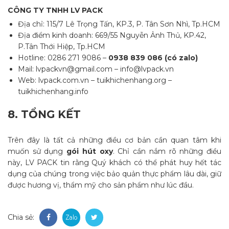
CÔNG TY TNHH LV PACK
Địa chỉ: 115/7 Lê Trọng Tấn, KP.3, P. Tân Sơn Nhì, Tp.HCM
Địa điểm kinh doanh: 669/55 Nguyễn Ảnh Thủ, KP.42,
P.Tân Thới Hiệp, Tp.HCM
Hotline: 0286 271 9086 –
0938 839 086 (có zalo)
Mail: lvpackvn@gmail.com – info@lvpack.vn
Web: lvpack.com.vn – tuikhichenhang.org –
tuikhichenhang.info
8.
TỔNG KẾT
Trên đây là tất cả những điều cơ bản cần quan tâm khi
muốn sử dụng
gói hút oxy
. Chỉ cần nắm rõ những điều
này, LV PACK tin rằng Quý khách có thể phát huy hết tác
dụng của chúng trong việc bảo quản thực phẩm lâu dài, giữ
được hương vị, thẩm mỹ cho sản phẩm như lúc đầu.
Chia sẻ: