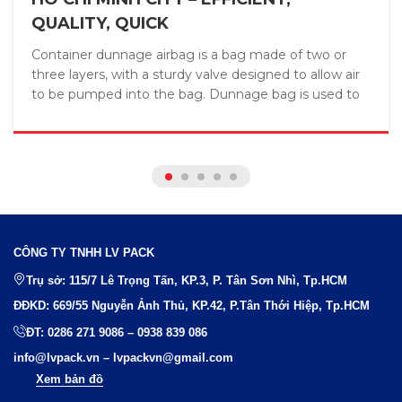
QUALITY, QUICK
Container dunnage airbag is a bag made of two or
three layers, with a sturdy valve designed to allow air
to be pumped into the bag. Dunnage bag is used to
fill ...
CÔNG TY TNHH LV PACK
Trụ sở: 115/7 Lê Trọng Tấn, KP.3, P. Tân Sơn Nhì, Tp.HCM
ĐĐKD: 669/55 Nguyễn Ảnh Thủ, KP.42, P.Tân Thới Hiệp, Tp.HCM
ĐT:
0286 271 9086
–
0938 839 086
info@lvpack.vn
–
lvpackvn@gmail.com
Xem bản đồ