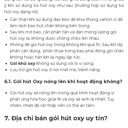
ý khi sử dụng túi hút oxy như sau (trường hợp sử dụng túi
hút oxy dạng rời):
Cẩn thận khi sử dụng dao kéo để khui thùng carton vì dễ
làm rách bao hút chân không bên trong.
Sau khi mở bao, cần phân tán và dàn mỏng lượng gói
hút oxy ra, không được chồng chéo lên nhau.
Không để gói hút oxy trong không khí quá 1h. Sau khi lấy
phần cần dùng, phần thừa trong bao phải đóng gói chân
không hoặc hàn kín lại ngay lập tức.
Gói khử oxy
không sử dụng với lò vi sóng.
Lưu trữ gói hút oxy ở nơi mát mẻ, tránh nắng.
6.1.
Gói hút Oxy nóng lên khi hoạt động không?
Gói hút oxy sẽ nóng lên trong quá trình hoạt động vì
phản ứng hóa học giữa fe và oxy sẽ sinh ra nhiệt. Tuy
nhiên, nhiệt độ rất thấp nên có thể an tâm.
7.
Địa chỉ bán gói hút oxy uy tín?