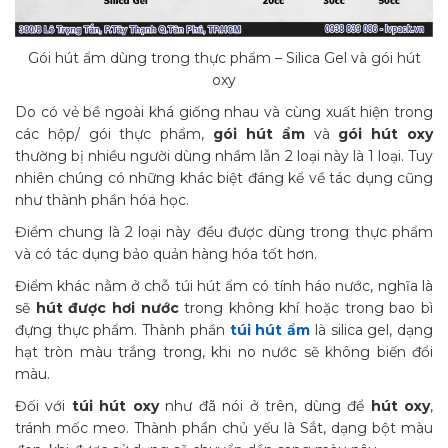
Gói hút ẩm dùng trong thực phẩm – Silica Gel và gói hút
oxy
Do có vẻ bề ngoài khá giống nhau và cùng xuất hiện trong
các hộp/ gói thực phẩm,
gói hút ẩm
và
gói hút oxy
thường bị nhiều người dùng nhầm lẫn 2 loại này là 1 loại. Tuy
nhiên chúng có những khác biệt đáng kể về tác dụng cũng
như thành phần hóa học.
Điểm chung là 2 loại này đều được dùng trong thực phẩm
và có tác dụng bảo quản hàng hóa tốt hơn.
Điểm khác nằm ở chỗ túi hút ẩm có tính háo nước, nghĩa là
sẽ
hút được hơi nước
trong không khí hoặc trong bao bì
đựng thực phẩm. Thành phần
túi hút ẩm
là silica gel, dạng
hạt tròn màu trắng trong, khi no nước sẽ không biến đổi
màu.
Đối với
túi hút oxy
như đã nói ở trên, dùng để
hút oxy
,
tránh mốc meo. Thành phần chủ yếu là Sắt, dạng bột màu