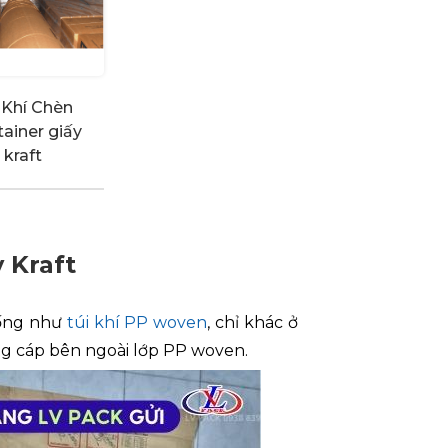
 Khí Chèn
ainer giấy
kraft
 Kraft
iống như
túi khí PP woven
, chỉ khác ở
ứng cáp bên ngoài lớp PP woven.