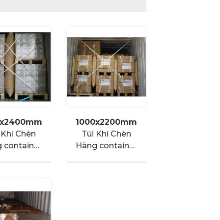
0x2400mm
1000x2200mm
 Khí Chèn
Túi Khí Chèn
 container
Hàng container
Kraft
giấy kraft