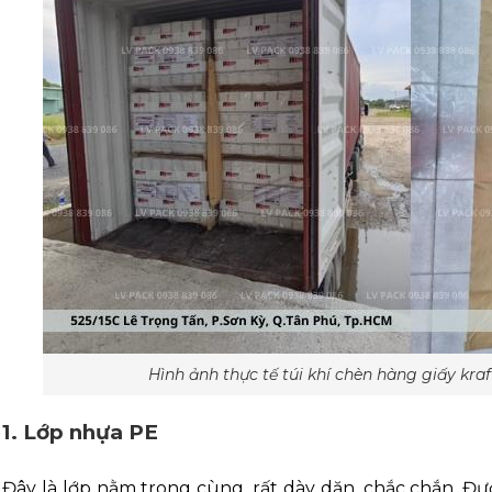
Hình ảnh thực tế túi khí chèn hàng giấy kra
1. Lớp nhựa PE
Đây là lớp nằm trong cùng, rất dày dặn, chắc chắn. Đư