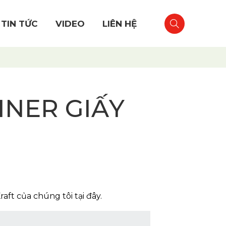
TIN TỨC
VIDEO
LIÊN HỆ
INER GIẤY
aft của chúng tôi tại đây.